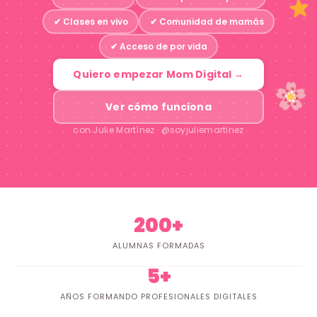
✔ Clases en vivo
✔ Comunidad de mamás
✔ Acceso de por vida
Quiero empezar Mom Digital →
Ver cómo funciona
con Julie Martínez · @soyjuliemartinez
200+
ALUMNAS FORMADAS
5+
AÑOS FORMANDO PROFESIONALES DIGITALES