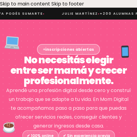
Skip to main content
Skip to footer
ODÉS SUMARTE
JULIE MARTÍNEZ
+200 ALUMNAS FOR
●
●
inscripciones abiertas
No necesitás elegir
entre ser mamá y crecer
profesionalmente.
Aprendé una profesión digital desde cero y construí
un trabajo que se adapte a tu vida. En Mom Digital
te acompañamos paso a paso para que puedas
ofrecer servicios reales, conseguir clientes y
generar ingresos desde casa.
✔ 100% online
✔ Sin experiencia previa